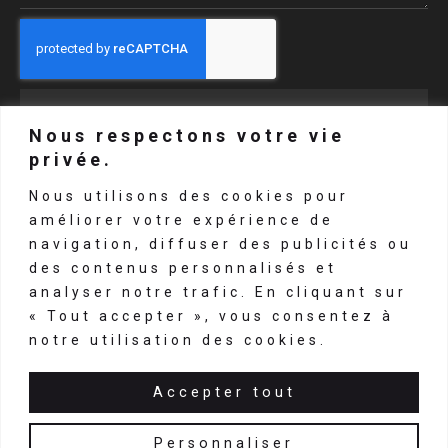
ENVOYER
Nous respectons votre vie
3928 route Départementale 1089
privée.
42130 SAINTE-AGATHE-LA-
Nous utilisons des cookies pour
BOUTERESSE
améliorer votre expérience de
navigation, diffuser des publicités ou
04.77.63.80.89
des contenus personnalisés et
analyser notre trafic. En cliquant sur
contact@lariix.fr
« Tout accepter », vous consentez à
notre utilisation des cookies.
Accepter tout
Mentions
Copyright © 2024 LARIIX –
légales
Politique de confidentialité
–
Personnaliser